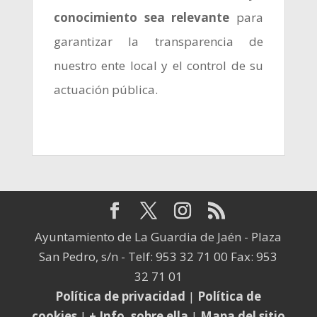
conocimiento sea relevante
para
garantizar la transparencia de
nuestro ente local y el control de su
actuación pública.
Ayuntamiento de La Guardia de Jaén - Plaza
San Pedro, s/n - Telf: 953 32 71 00 Fax: 953
32 71 01
Política de privacidad
|
Política de
cookies
|
+ Info. sobre ella
|
Mapa del sitio