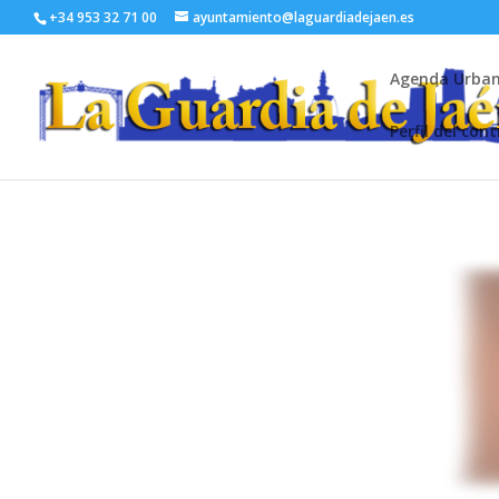
+34 953 32 71 00
ayuntamiento@laguardiadejaen.es
Agenda Urba
Perfil del con