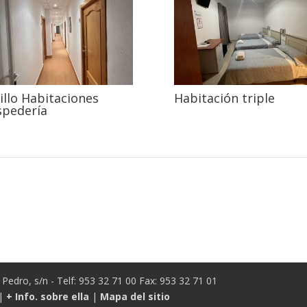
illo Habitaciones
Habitación triple
pedería
Pedro, s/n - Telf: 953 32 71 00 Fax: 953 32 71 01
|
+ Info. sobre ella
|
Mapa del sitio