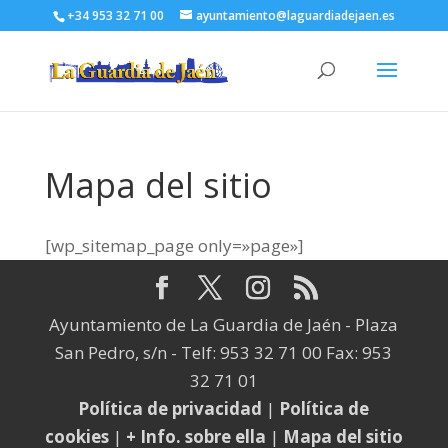
+34 953 32 71 00
ayuntamiento@laguardiadejaen.es
Mapa del sitio
[wp_sitemap_page only=»page»]
Ayuntamiento de La Guardia de Jaén - Plaza
San Pedro, s/n - Telf: 953 32 71 00 Fax: 953
32 71 01
Política de privacidad
|
Política de
cookies
|
+ Info. sobre ella
|
Mapa del sitio