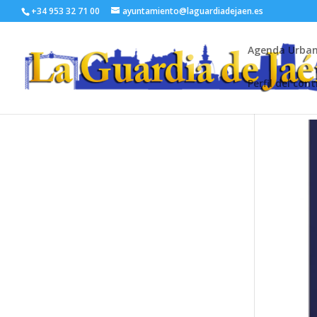
+34 953 32 71 00
ayuntamiento@laguardiadejaen.es
Agenda Urba
Perfil del con