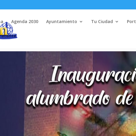
na
Agenda 2030
Ayuntamiento
Tu Ciudad
Port
tratante