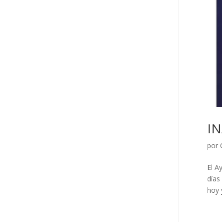
I
por
El A
días
hoy 