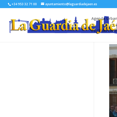
+34 953 32 71 00
ayuntamiento@laguardiadejaen.es
Agenda Urba
Perfil del con