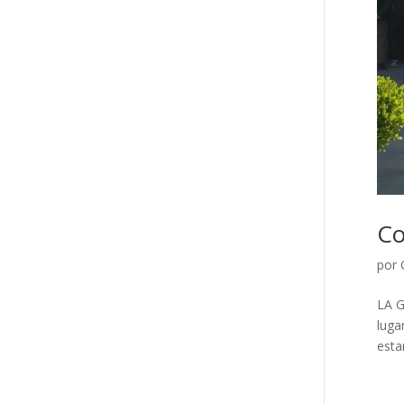
Co
por
LA G
luga
esta