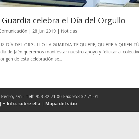
 Guardia celebra el Día del Orgullo
Comunicación
|
28 Jun 2019
|
Noticias
LIZ DÍA DEL ORGULLO ‍️‍LA GUARDIA TE QUIERE, QUIERE A QUIEN TÚ 
dia de Jaén queremos manifestar nuestro apoyo y felicitar al colectiv
❤‍‍El origen de esta celebración se...
Pedro, s/n - Telf: 953 32 71 00 Fax: 953 32 71 01
|
+ Info. sobre ella
|
Mapa del sitio