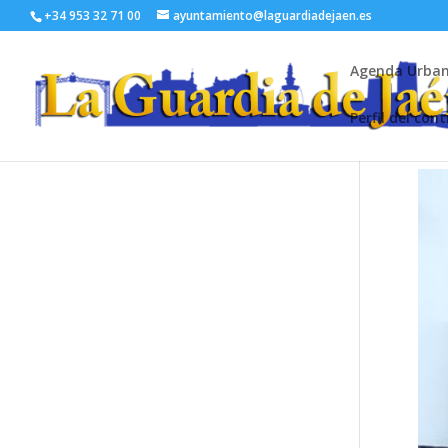
+34 953 32 71 00
ayuntamiento@laguardiadejaen.es
Agenda Urba
Perfil del con