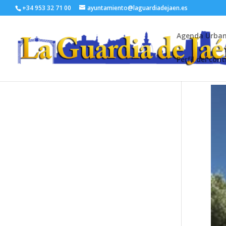
+34 953 32 71 00
ayuntamiento@laguardiadejaen.es
Agenda Urba
Perfil del con