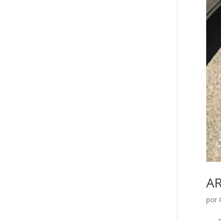
A
por