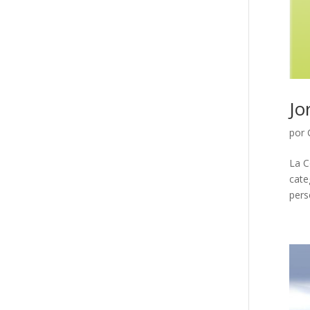
Jo
por
La C
cate
pers