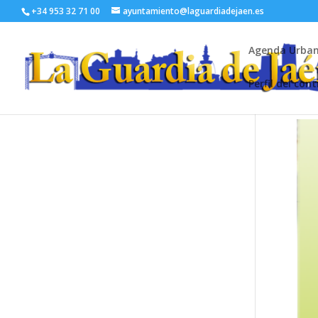
+34 953 32 71 00
ayuntamiento@laguardiadejaen.es
Agenda Urba
Perfil del con