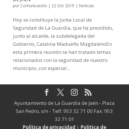
por
Comunicación
|
22 Oct 2019
|
Noticias
Hoy se constituye la Junta Local de
Seguridad de La Guardia, que ha presidido,
junto al alcalde, la subdelegada del
Gobierno, Catalina Madueño MagdalenoEn
esta primera reunión se han tratado temas
relacionados con la seguridad de nuestro
municipio, con especial...
Ayuntamiento de La Guardia de Jaén - Plaza
San Pedro, s/n - Telf: 953 32 71 00 Fax: 953
32 71 01
Política de privacidad
|
Política de