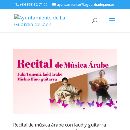
+34 953 32 71 00
ayuntamiento@laguardiadejaen.es
Recital de música árabe con laud y guitarra