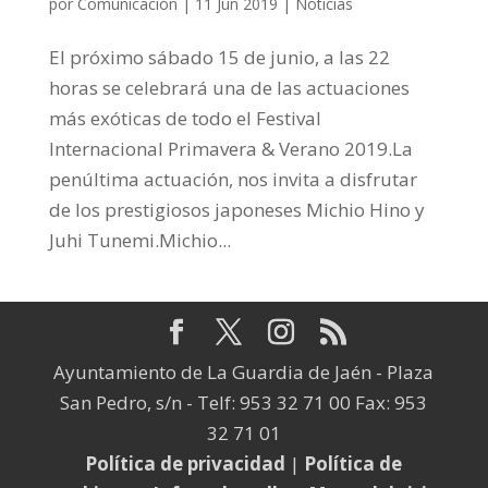
por
Comunicación
|
11 Jun 2019
|
Noticias
El próximo sábado 15 de junio, a las 22
horas se celebrará una de las actuaciones
más exóticas de todo el Festival
Internacional Primavera & Verano 2019.La
penúltima actuación, nos invita a disfrutar
de los prestigiosos japoneses Michio Hino y
Juhi Tunemi.Michio...
Ayuntamiento de La Guardia de Jaén - Plaza
San Pedro, s/n - Telf: 953 32 71 00 Fax: 953
32 71 01
Política de privacidad
|
Política de