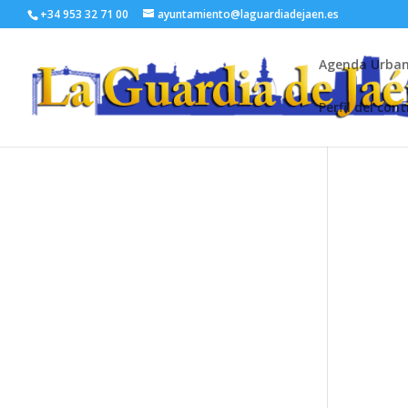
+34 953 32 71 00
ayuntamiento@laguardiadejaen.es
Agenda Urba
Perfil del con