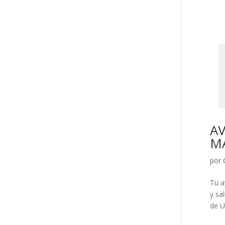
AV
M
por
Tu a
y sa
de Ur