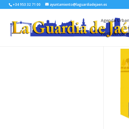
+34 953 32 71 00
ayuntamiento@laguardiadejaen.es
Agenda Urba
Perfil del con