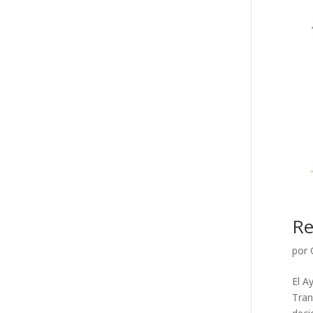
Re
por
El A
Tran