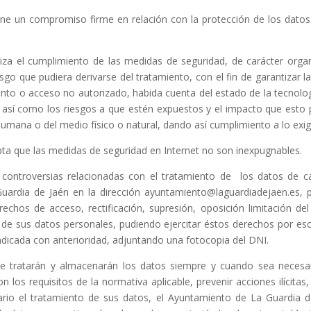
 un compromiso firme en relación con la protección de los datos d
za el cumplimiento de las medidas de seguridad, de carácter organi
sgo que pudiera derivarse del tratamiento, con el fin de garantizar l
iento o acceso no autorizado, habida cuenta del estado de la tecnologí
 así como los riesgos a que estén expuestos y el impacto que esto p
humana o del medio físico o natural, dando así cumplimiento a lo exig
ta que las medidas de seguridad en Internet no son inexpugnables.
controversias relacionadas con el tratamiento de los datos de ca
uardia de Jaén en la dirección ayuntamiento@laguardiadejaen.es, p
echos de acceso, rectificación, supresión, oposición limitación del
 de sus datos personales, pudiendo ejercitar éstos derechos por escr
ndicada con anterioridad, adjuntando una fotocopia del DNI.
se tratarán y almacenarán los datos siempre y cuando sea necesari
los requisitos de la normativa aplicable, prevenir acciones ilícitas
ario el tratamiento de sus datos, el Ayuntamiento de La Guardia d