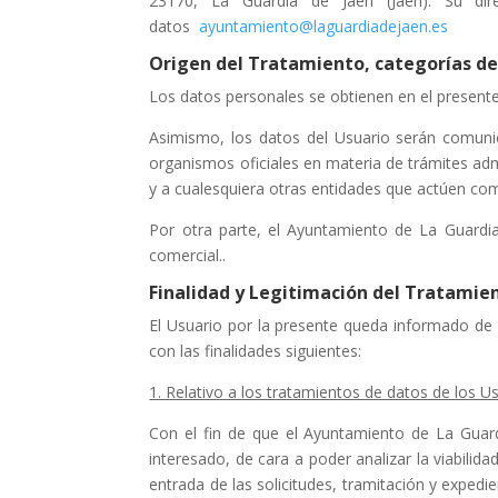
23170, La Guardia de Jaén (Jaén). Su dir
datos
ayuntamiento@laguardiadejaen.es
Origen del Tratamiento, categorías de 
Los datos personales se obtienen en el presente
Asimismo, los datos del Usuario serán comuni
organismos oficiales en materia de trámites ad
y a cualesquiera otras entidades que actúen co
Por otra parte, el Ayuntamiento de La Guardi
comercial..
Finalidad y Legitimación del Tratamie
El Usuario por la presente queda informado de 
con las finalidades siguientes:
1. Relativo a los tratamientos de datos de los U
Con el fin de que el Ayuntamiento de La Guard
interesado, de cara a poder analizar la viabilida
entrada de las solicitudes, tramitación y expedi