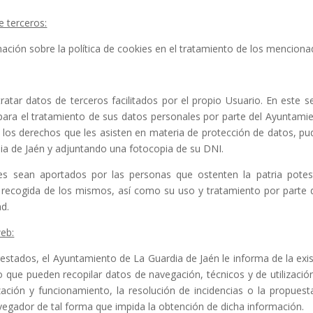
e terceros:
rmación sobre la política de cookies en el tratamiento de los mencion
atar datos de terceros facilitados por el propio Usuario. En este s
para el tratamiento de sus datos personales por parte del Ayuntamien
os derechos que les asisten en materia de protección de datos, pudi
dia de Jaén y adjuntando una fotocopia de su DNI.
es sean aportados por las personas que ostenten la patria potes
a recogida de los mismos, así como su uso y tratamiento por parte
ad.
web:
prestados, el Ayuntamiento de La Guardia de Jaén le informa de la exi
ro que pueden recopilar datos de navegación, técnicos y de utilizació
ización y funcionamiento, la resolución de incidencias o la propuest
egador de tal forma que impida la obtención de dicha información.