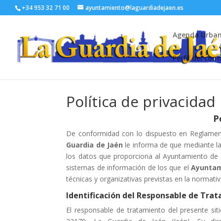
+34 953 32 71 00
ayuntamiento@laguardiadejaen.es
Agenda Urba
Perfil del con
Política de privacidad
P
De conformidad con lo dispuesto en Reglament
Guardia de Jaén
le informa de que mediante la 
los datos que proporciona al Ayuntamiento de L
sistemas de información de los que el
Ayuntami
técnicas y organizativas previstas en la normativ
Identificación del Responsable de Tra
El responsable de tratamiento del presente si