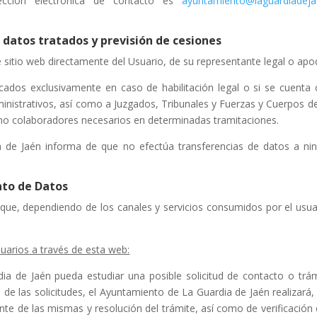
ección electrónica de contacto es
ayuntamiento@laguardiadeja
datos tratados y previsión de cesiones
 sitio web directamente del Usuario, de su representante legal o ap
cados exclusivamente en caso de habilitación legal o si se cuenta
ministrativos, así como a Juzgados, Tribunales y Fuerzas y Cuerpos d
mo colaboradores necesarios en determinadas tramitaciones.
a de Jaén informa de que no efectúa transferencias de datos a ni
nto de Datos
que, dependiendo de los canales y servicios consumidos por el usua
suarios a través de esta web:
ia de Jaén pueda estudiar una posible solicitud de contacto o trám
d de las solicitudes, el Ayuntamiento de La Guardia de Jaén realizará,
ente de las mismas y resolución del trámite, así como de verificación 