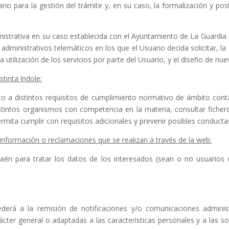
rio para la gestión del trámite y, en su caso, la formalización y post
istrativa en su caso establecida con el Ayuntamiento de La Guardia de
 administrativos telemáticos en los que el Usuario decida solicitar, la
la utilización de los servicios por parte del Usuario, y el diseño de n
stinta índole:
 a distintos requisitos de cumplimiento normativo de ámbito contab
istintos organismos con competencia en la materia, consultar fiche
rmita cumplir con requisitos adicionales y prevenir posibles conducta
e información o reclamaciones que se realizan a través de la web:
aén para tratar los datos de los interesados (sean o no usuarios d
erá a la remisión de notificaciones y/o comunicaciones administ
cter general o adaptadas a las características personales y a las so