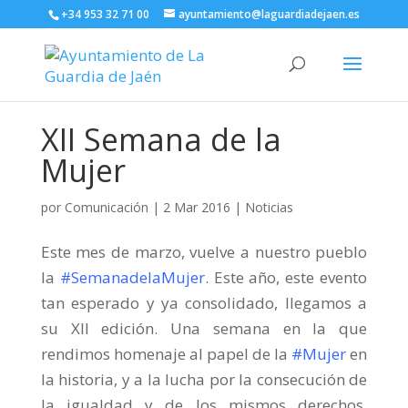
+34 953 32 71 00
ayuntamiento@laguardiadejaen.es
XII Semana de la
Mujer
por
Comunicación
|
2 Mar 2016
|
Noticias
Este mes de marzo, vuelve a nuestro pueblo
la
‪#‎SemanadelaMujer
‬. Este año, este evento
tan esperado y ya consolidado, llegamos a
su XII edición. Una semana en la que
rendimos homenaje al papel de la ‪
#‎Mujer
‬ en
la historia, y a la lucha por la consecución de
la igualdad y de los mismos derechos.