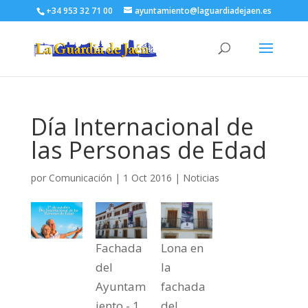
+34 953 32 71 00
ayuntamiento@laguardiadejaen.es
Día Internacional de
las Personas de Edad
por
Comunicación
|
1 Oct 2016
|
Noticias
Fachada
Lona en
del
la
Ayuntam
fachada
iento - 1
del