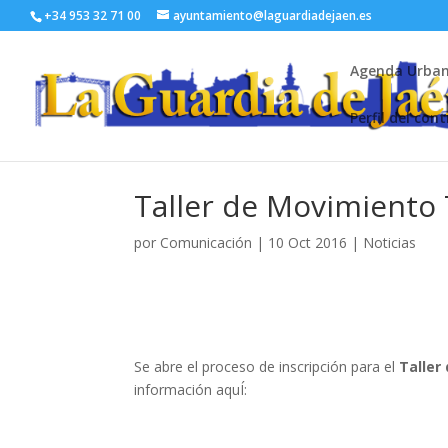
+34 953 32 71 00
ayuntamiento@laguardiadejaen.es
Agenda Urba
Perfil del con
Taller de Movimiento
por
Comunicación
|
10 Oct 2016
|
Noticias
Se abre el proceso de inscripción para el
Taller
información aquÍ: