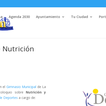
na
Agenda 2030
Ayuntamiento
Tu Ciudad
Port
tratante
 Nutrición
en el
Gimnasio Municipal
de La
 coloquio sobre
Nutrición y
de Deportes
a cargo de: