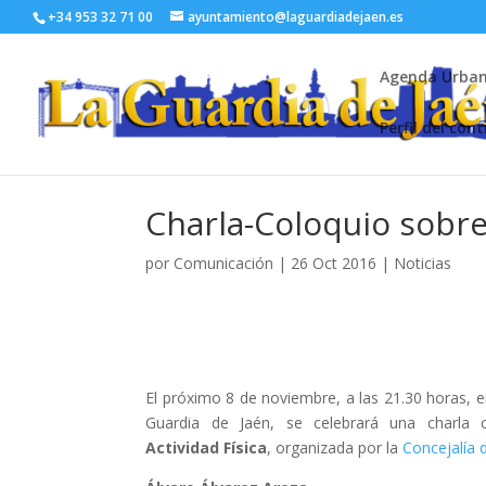
+34 953 32 71 00
ayuntamiento@laguardiadejaen.es
Agenda Urba
Perfil del con
Charla-Coloquio sobre
por
Comunicación
|
26 Oct 2016
|
Noticias
El próximo 8 de noviembre, a las 21.30 horas, 
Guardia de Jaén, se celebrará una charla
Actividad Física
, organizada por la
Concejalía 