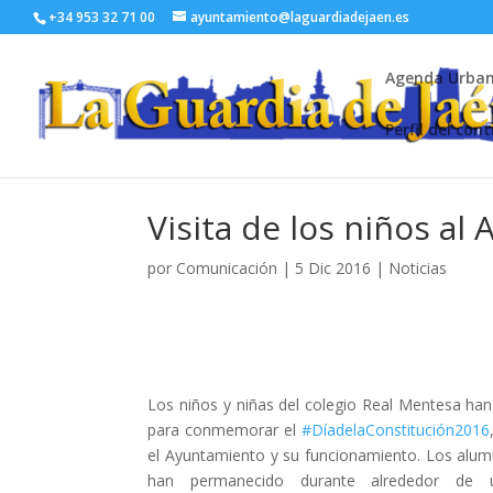
+34 953 32 71 00
ayuntamiento@laguardiadejaen.es
Agenda Urba
Perfil del con
Visita de los niños a
por
Comunicación
|
5 Dic 2016
|
Noticias
Los niños y niñas del colegio Real Mentesa han
para conmemorar el
#
DíadelaConstitución2016
el Ayuntamiento y su funcionamiento. Los alum
han permanecido durante alrededor de 