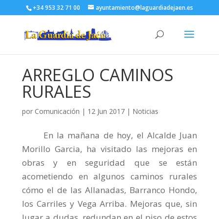
+34 953 32 71 00
ayuntamiento@laguardiadejaen.es
ARREGLO CAMINOS
RURALES
por
Comunicación
|
12 Jun 2017
|
Noticias
En la mañana de hoy, el Alcalde Juan
Morillo Garcia, ha visitado las mejoras en
obras y en seguridad que se están
acometiendo en algunos caminos rurales
cómo el de las Allanadas, Barranco Hondo,
los Carriles y Vega Arriba. Mejoras que, sin
lugar a dudas, redundan en el piso de estos