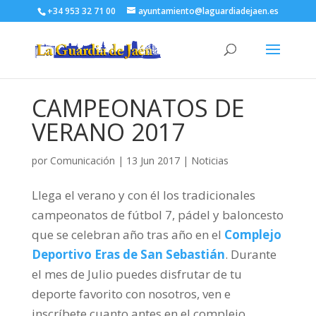
+34 953 32 71 00
ayuntamiento@laguardiadejaen.es
CAMPEONATOS DE
VERANO 2017
por
Comunicación
|
13 Jun 2017
|
Noticias
Llega el verano y con él los tradicionales
campeonatos de fútbol 7, pádel y baloncesto
que se celebran año tras año en el
Complejo
Deportivo Eras de San Sebastián
. Durante
el mes de Julio puedes disfrutar de tu
deporte favorito con nosotros, ven e
inscríbete cuanto antes en el complejo