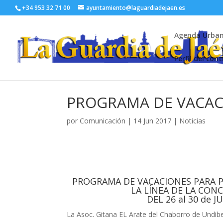
+34 953 32 71 00
ayuntamiento@laguardiadejaen.es
Agenda Urba
Perfil del con
PROGRAMA DE VACAC
por
Comunicación
|
14 Jun 2017
|
Noticias
PROGRAMA DE VACACIONES PARA 
LA LÍNEA DE LA CON
DEL 26 al 30 de J
La Asoc. Gitana EL Arate del Chaborro de Undibel