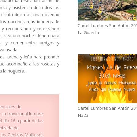
dado la festividad al fin de
cia y asistencia de todos los
a, e introducimos una novedad
los r
incones más idóneos de
Cartel Lumbres San Antón 20
s y recuperando y reforzando
La Guardia
e, sea una noche idónea para
uas, y comer entre amigos y
aza asada.
res, arena y leña para prender
 que acompañe a las rosetas y
a la hoguera.
nciales de
Cartel Lumbres San Antón 20
 su tradicional lumbre
N323
 día 16 a partir de las
Entrada de
 los Centros Multiusos