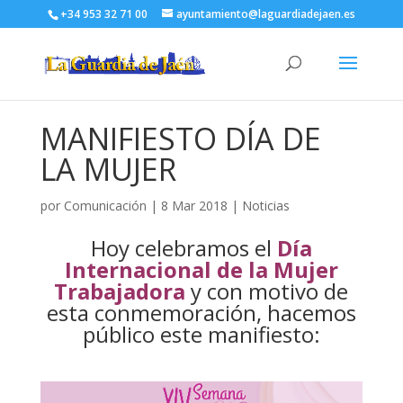
+34 953 32 71 00
ayuntamiento@laguardiadejaen.es
MANIFIESTO DÍA DE
LA MUJER
por
Comunicación
|
8 Mar 2018
|
Noticias
Hoy celebramos el
Día
Internacional de la Mujer
Trabajadora
y con motivo de
esta conmemoración, hacemos
público este manifiesto: