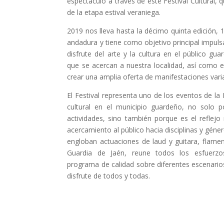
espectáculo a través de este Festival Cultural,
de la etapa estival veraniega. ​
2019 nos lleva hasta la décimo quinta edición
andadura y tiene como objetivo principal impulsa
disfrute del arte y la cultura en el público gua
que se acercan a nuestra localidad, así como 
crear una amplia oferta de manifestaciones vari
El Festival representa uno de los eventos de l
cultural en el municipio guardeño, no solo
actividades, sino también porque es el reflej
acercamiento al público hacia disciplinas y géner
engloban actuaciones de laud y guitara, flame
Guardia de Jaén, reune todos los esfuerzo
programa de calidad sobre diferentes escenari
disfrute de todos y todas.