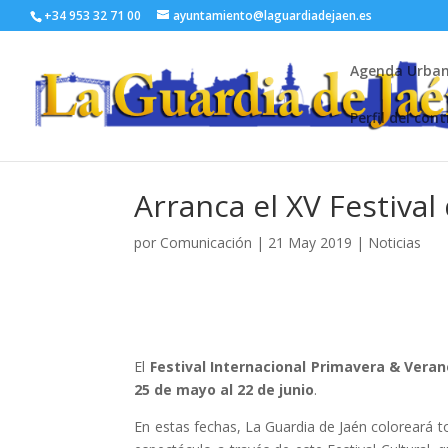
+34 953 32 71 00
ayuntamiento@laguardiadejaen.es
Agenda Urba
Perfil del con
Arranca el XV Festiva
por
Comunicación
|
21 May 2019
|
Noticias
El
Festival Internacional Primavera & Veran
25 de mayo al 22 de junio
.
En estas fechas, La Guardia de Jaén coloreará 