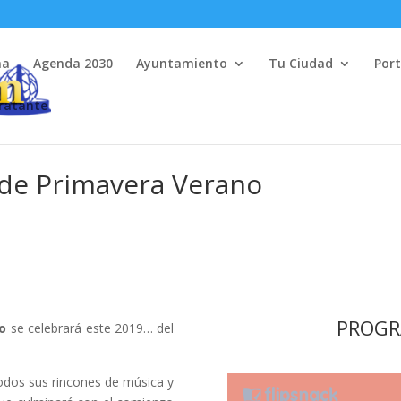
na
Agenda 2030
Ayuntamiento
Tu Ciudad
Port
tratante
l de Primavera Verano
PROGR
o
se celebrará este 2019… del
todos sus rincones de música y