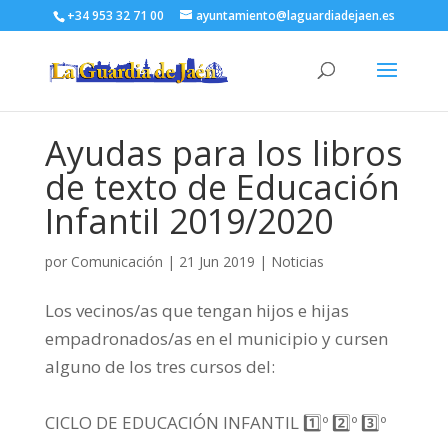
+34 953 32 71 00
ayuntamiento@laguardiadejaen.es
Ayudas para los libros
de texto de Educación
Infantil 2019/2020
por
Comunicación
|
21 Jun 2019
|
Noticias
Los vecinos/as que tengan hijos e hijas
empadronados/as en el municipio y cursen
alguno de los tres cursos del:
CICLO DE EDUCACIÓN INFANTIL
1️⃣
º
2️⃣
º
3️⃣
º