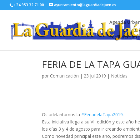
+34 953 32 71 00
ayuntamiento@laguardiadejaen.es
Agenda Urba
Perfil del con
FERIA DE LA TAPA GUA
por
Comunicación
|
23 Jul 2019
|
Noticias
Os adelantamos la
#
FeriadelaTapa2019
.
Esta iniciativa llega a su VII edición y este año 
los días 3 y 4 de agosto para ir creando ambien
Como novedad principal este año, podremos disf