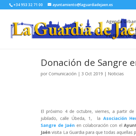
+34 953 32 71 00
ayuntamiento@laguardiadejaen.es
Agenda Urba
Perfil del con
Donación de Sangre en
por
Comunicación
|
3 Oct 2019
|
Noticias
El próximo 4 de octubre, viernes, a partir de
jubilado, c
alle Úbeda, 1
, la
Asociación H
Sangre de Jaén
en colaboración con el
Ayun
Jaén
visita La Guardia para que todas aquellas 