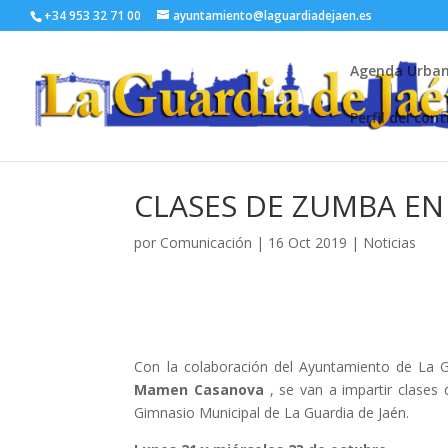
+34 953 32 71 00
ayuntamiento@laguardiadejaen.es
Agenda Urba
Perfil del con
CLASES DE ZUMBA EN
por
Comunicación
|
16 Oct 2019
|
Noticias
Con la colaboración del Ayuntamiento de La G
Mamen Casanova
, se van a impartir clases
Gimnasio Municipal de La Guardia de Jaén.