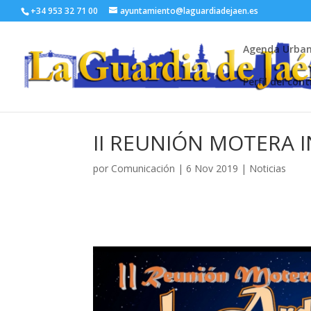
+34 953 32 71 00
ayuntamiento@laguardiadejaen.es
Agenda Urba
Perfil del con
II REUNIÓN MOTERA 
por
Comunicación
|
6 Nov 2019
|
Noticias