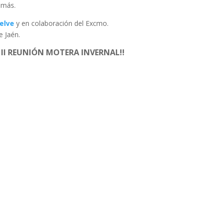
 más.
uelve
y en colaboración del Excmo.
e Jaén.
 II REUNIÓN MOTERA INVERNAL!!