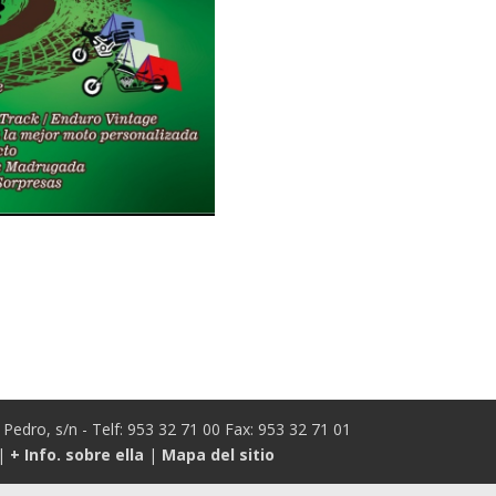
Pedro, s/n - Telf: 953 32 71 00 Fax: 953 32 71 01
|
+ Info. sobre ella
|
Mapa del sitio