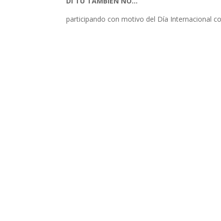
DI TU TAMBIÉN NO…
participando con motivo del Día Internacional co
Reproductor
de
vídeo