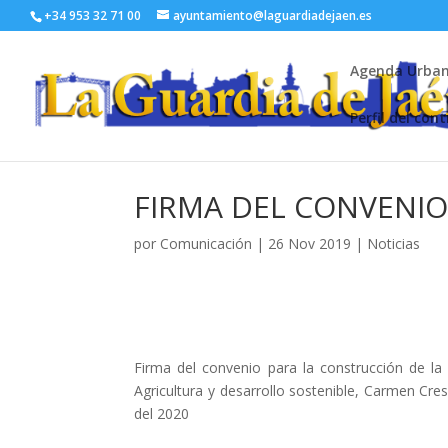
+34 953 32 71 00
ayuntamiento@laguardiadejaen.es
Agenda Urba
Perfil del con
FIRMA DEL CONVENIO
por
Comunicación
|
26 Nov 2019
|
Noticias
Firma del convenio para la construcción de l
Agricultura y desarrollo sostenible, Carmen Cr
del 2020