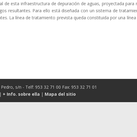
ipal de esta infraestructura de depuración de aguas, proyectada para 
ngos resultantes. Para ello está diseñada con un sistema de tratami
tes. La línea de tratamiento prevista queda constituida por una líne
Pedro, s/n - Telf: 953 32 71 00 Fax: 953 32 71 01
|
+ Info. sobre ella
|
Mapa del sitio