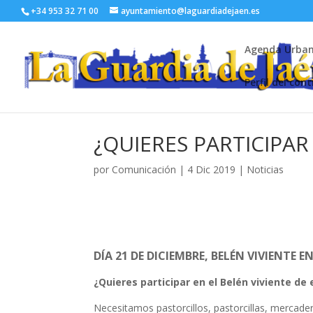
+34 953 32 71 00
ayuntamiento@laguardiadejaen.es
Agenda Urba
Perfil del con
¿QUIERES PARTICIPAR
por
Comunicación
|
4 Dic 2019
|
Noticias
DÍA 21 DE DICIEMBRE, BELÉN VIVIENTE E
¿Quieres participar en el Belén viviente de
Necesitamos pastorcillos, pastorcillas, mercade