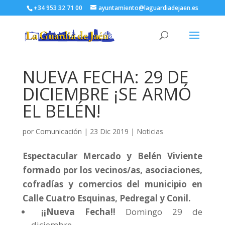
+34 953 32 71 00
ayuntamiento@laguardiadejaen.es
NUEVA FECHA: 29 DE
DICIEMBRE ¡SE ARMÓ
EL BELÉN!
por
Comunicación
|
23 Dic 2019
|
Noticias
Espectacular Mercado y Belén Viviente
formado por los vecinos/as, asociaciones,
cofradías y comercios del municipio en
Calle Cuatro Esquinas, Pedregal y Conil.
¡¡Nueva Fecha!!
Domingo 29 de
diciembre