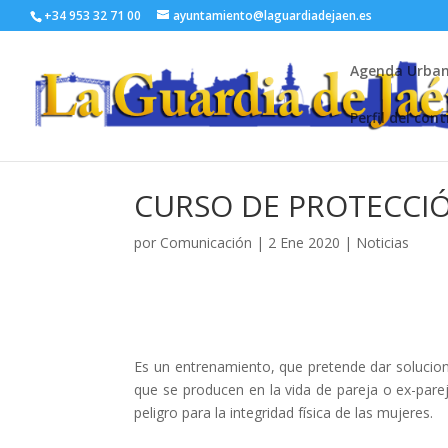
+34 953 32 71 00
ayuntamiento@laguardiadejaen.es
Agenda Urba
Perfil del con
CURSO DE PROTECCIÓ
por
Comunicación
|
2 Ene 2020
|
Noticias
Es un entrenamiento, que pretende dar solucion
que se producen en la vida de pareja o ex-pare
peligro para la integridad física de las mujeres.