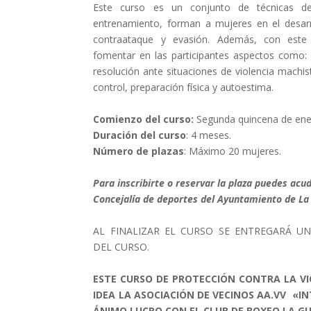
Este curso es un conjunto de técnicas d
entrenamiento, forman a mujeres en el desarr
contraataque y evasión. Además, con este
fomentar en las participantes aspectos como: 
resolución ante situaciones de violencia machista
control, preparación física y autoestima.
Comienzo del curso:
Segunda quincena de ene
Duración del curso
: 4 meses.
Número de plazas
: Máximo 20 mujeres.
Para inscribirte o reservar la plaza puedes acu
Concejalía de deportes del Ayuntamiento de L
AL FINALIZAR EL CURSO SE ENTREGARÁ U
DEL CURSO.
ESTE CURSO DE PROTECCIÓN CONTRA LA VI
IDEA LA ASOCIACIÓN DE VECINOS AA.VV «I
ÁNIMO LUCRO CON EL CLUB DE BOXEO LA GU