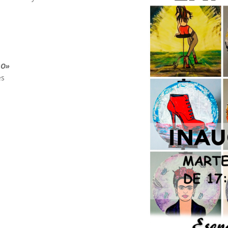
RO»
és