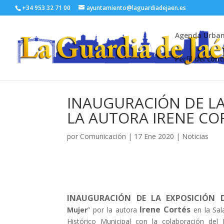
+34 953 32 71 00
ayuntamiento@laguardiadejaen.es
Agenda Urba
Perfil del con
INAUGURACIÓN DE LA
LA AUTORA IRENE CO
por
Comunicación
|
17 Ene 2020
|
Noticias
INAUGURACIÓN DE LA EXPOSICIÓN 
Irene Cortés
Mujer
” por la autora
en la Sal
Histórico Municipal con la colaboración de