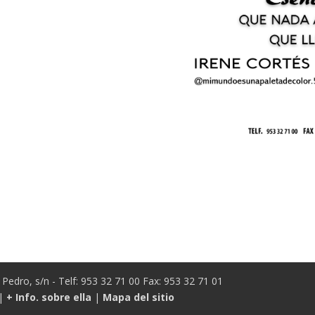
Pedro, s/n - Telf: 953 32 71 00 Fax: 953 32 71 01
|
+ Info. sobre ella
|
Mapa del sitio