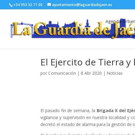
+34 953 32 71 00
ayuntamiento@laguardiadejaen.es
Agenda Urba
Perfil del con
El Ejercito de Tierra 
por
Comunicación
|
8 Abr 2020
|
Noticias
El pasado fin de semana, la
Brigada X del Ejé
vigilancia y supervisión en nuestra localidad y
decretó el estado de alarma para la gestión de la