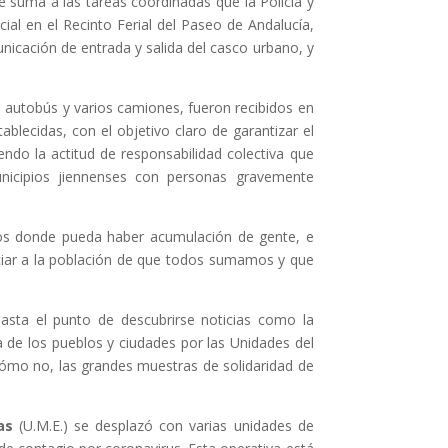
 suma a las tareas coordinadas que la Policía y
ial en el Recinto Ferial del Paseo de Andalucía,
nicación de entrada y salida del casco urbano, y
un autobús y varios camiones, fueron recibidos en
stablecidas, con el objetivo claro de garantizar el
ndo la actitud de responsabilidad colectiva que
nicipios jiennenses con personas gravemente
ivos donde pueda haber acumulación de gente, e
nciar a la población de que todos sumamos y que
asta el punto de descubrirse noticias como la
ia de los pueblos y ciudades por las Unidades del
y cómo no, las grandes muestras de solidaridad de
as
(U.M.E.) se desplazó con varias unidades de