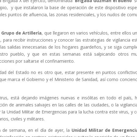
a Brigada X del Ejército, denominada
‘Brigada Guzmán el Bueno’
se
ipio, y que instalaron la base de operación de este dispositivo espec
les puntos de afluencia, las zonas residenciales, y los nudos de comu
n
Grupo de Artillería
, que llegaron en varios vehículos, entre ellos 
s, para recibir instrucciones y conocer las estrategias de vigilancia e
las salidas innecesarias de los hogares guardeños, y se siga cumplie
estro pueblo, y que en estas semanas está salpicando otros mu
acciones por saltarse el confinamiento.
idad del Estado no es otro que, estar presente en puntos conflict
s que marca el Gobierno y el Ministerio de Sanidad, así como concie
us, está dejando imágenes nuevas e insólitas en todo el país, h
ción de animales salvajes en las calles de las ciudades, o la vigilanc
r la Unidad Militar de Emergencias para la lucha contra este virus, 
os, civiles y militares.
 de semana, en el día de ayer, la
Unidad Militar de Emergenci