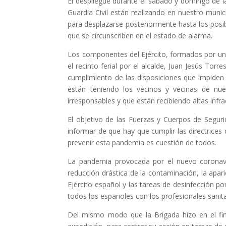
El despliegue durante el sábado y domingo de l
Guardia Civil están realizando en nuestro munic
para desplazarse posteriormente hasta los posib
que se circunscriben en el estado de alarma.
Los componentes del Ejército, formados por u
el recinto ferial por el alcalde, Juan Jesús Torre
cumplimiento de las disposiciones que impiden 
están teniendo los vecinos y vecinas de nu
irresponsables y que están recibiendo altas infr
El objetivo de las Fuerzas y Cuerpos de Segur
informar de que hay que cumplir las directrice
prevenir esta pandemia es cuestión de todos.
La pandemia provocada por el nuevo coronavir
reducción drástica de la contaminación, la apari
Ejército español y las tareas de desinfección po
todos los españoles con los profesionales sanitari
Del mismo modo que la Brigada hizo en el fin