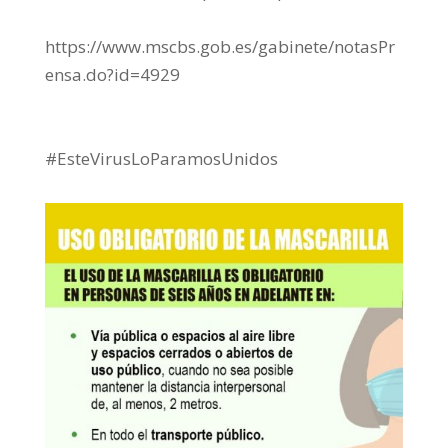
https://www.mscbs.gob.es/gabinete/notasPr
ensa.do?id=4929
#EsteVirusLoParamosUnidos