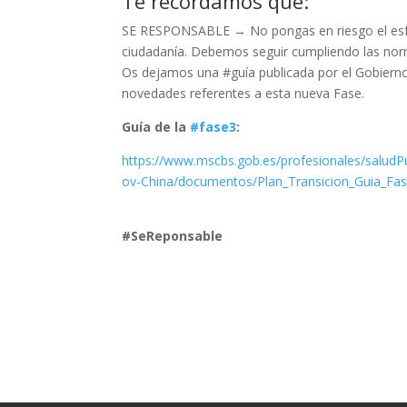
Te recordamos que:
SE RESPONSABLE → No pongas en riesgo el esfu
ciudadanía. Debemos seguir cumpliendo las norma
Os dejamos una #guía publicada por el Gobiern
novedades referentes a esta nueva Fase.
Guía de la
#fase3
:
https://www.mscbs.gob.es/profesionales/saludPu
ov-China/documentos/Plan_Transicion_Guia_Fas
#SeReponsable