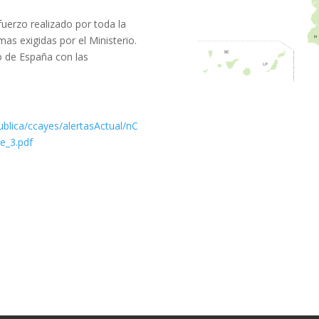
erzo realizado por toda la
s exigidas por el Ministerio.
o de España con las
blica/ccayes/alertasActual/nC
e_3.pdf