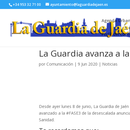
+34 953 32 71 00
ayuntamiento@laguardiadejaen.es
Agenda Urba
Perfil del con
La Guardia avanza a la
por
Comunicación
|
9 Jun 2020
|
Noticias
Desde ayer lunes 8 de junio, La Guardia de Jaén
avanzado a la #FASE3 de la desescalada anuncia
Sanidad.