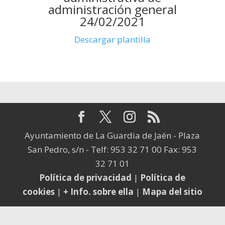
administración general
24/02/2021
Descargar plantilla
Ayuntamiento de La Guardia de Jaén - Plaza
San Pedro, s/n - Telf: 953 32 71 00 Fax: 953
32 71 01
Política de privacidad
|
Política de
cookies
|
+ Info. sobre ella
|
Mapa del sitio