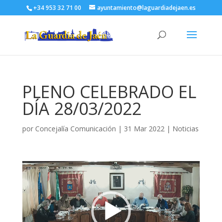
+34 953 32 71 00
ayuntamiento@laguardiadejaen.es
PLENO CELEBRADO EL
DÍA 28/03/2022
por
Concejalía Comunicación
|
31 Mar 2022
|
Noticias
Reproductor
de
vídeo