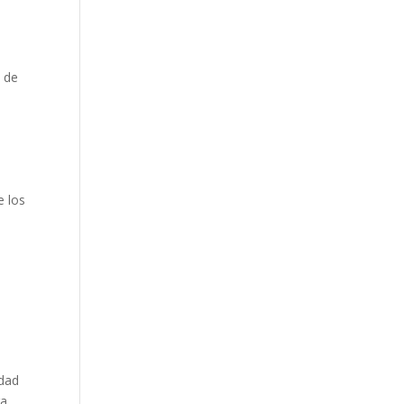
o de
e los
idad
ra