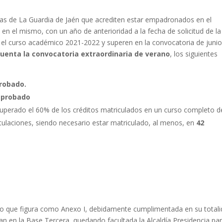
s/as de La Guardia de Jaén que acrediten estar empadronados en el
 en el mismo, con un año de anterioridad a la fecha de solicitud de la
el curso académico 2021-2022 y superen en la convocatoria de juni
 cuenta la convocatoria extraordinaria de verano
, los siguientes
robado.
aprobado
superado el 60% de los créditos matriculados en un curso completo d
titulaciones, siendo necesario estar matriculado, al menos, en
42
lo que figura como Anexo I, debidamente cumplimentada en su total
 en la Base Tercera, quedando facultada la Alcaldía Presidencia pa