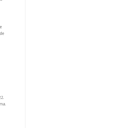
de
 de
22.
ama.