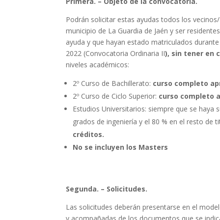
Primera. – Objeto de la convocatoria.
Podrán solicitar estas ayudas todos los vecino
municipio de La Guardia de Jaén y ser residentes
ayuda y que hayan estado matriculados durante 
2022 (Convocatoria Ordinaria II
), sin tener en
niveles académicos:
2º Curso de Bachillerato:
curso completo ap
2º Curso de Ciclo Superior:
curso completo 
Estudios Universitarios: siempre que se haya 
grados de ingeniería y el 80 % en el resto de 
créditos.
No se incluyen los Masters
Segunda. – Solicitudes.
Las solicitudes deberán presentarse en el mode
y acompañadas de los documentos que se indican