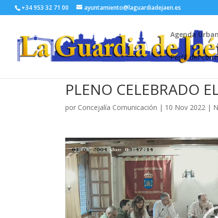
+34 953 32 71 00
ayuntamiento@laguardiadejaen.es
Agenda Urba
Perfil del con
PLENO CELEBRADO EL 
por
Concejalía Comunicación
|
10 Nov 2022
|
N
Reproductor
de
vídeo