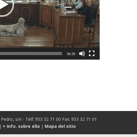
56:35
Pedro, s/n - Telf: 953 32 71 00 Fax: 953 32 71 01
|
+ Info. sobre ella
|
Mapa del sitio