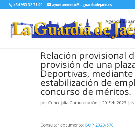
+34 953 32 71 00
ayuntamiento@laguardiadejaen.es
Agenda Urba
Perfil del con
Relación provisional d
provisión de una plaz
Deportivas, mediante
estabilización de emp
concurso de méritos.
por
Concejalía Comunicación
|
20 Feb 2023
|
N
Consultar documento:
BOP 2023/570