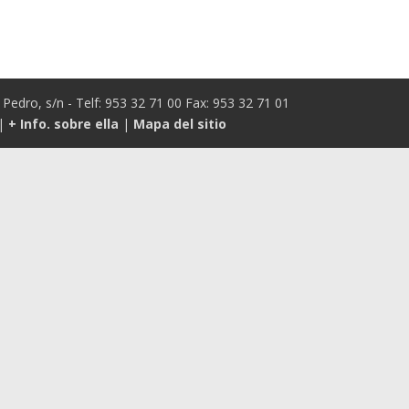
Pedro, s/n - Telf: 953 32 71 00 Fax: 953 32 71 01
|
+ Info. sobre ella
|
Mapa del sitio