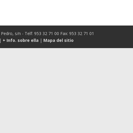
Pedro, s/n - Telf: 953 32 71 00 Fax: 953 32 71 01
|
+ Info. sobre ella
|
Mapa del sitio