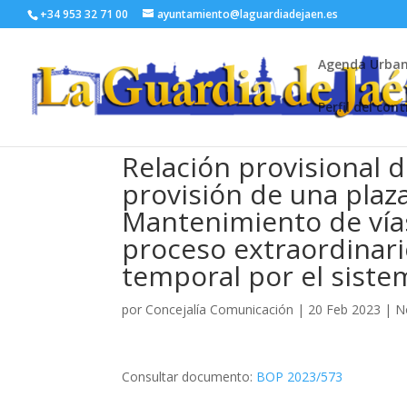
+34 953 32 71 00
ayuntamiento@laguardiadejaen.es
Agenda Urba
Perfil del con
Relación provisional d
provisión de una plaza
Mantenimiento de vía
proceso extraordinari
temporal por el siste
por
Concejalía Comunicación
|
20 Feb 2023
|
N
Consultar documento:
BOP 2023/573