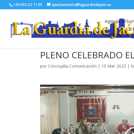
+34 953 32 71 00
ayuntamiento@laguardiadejaen.es
Agenda Urba
Perfil del con
PLENO CELEBRADO EL 
por
Concejalía Comunicación
|
10 Mar 2023
|
N
Reproductor
de
vídeo