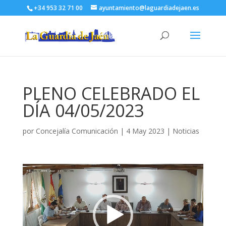
+34 953 32 71 00
ayuntamiento@laguardiadejaen.es
PLENO CELEBRADO EL
DÍA 04/05/2023
por
Concejalía Comunicación
|
4 May 2023
|
Noticias
Reproductor
de
vídeo