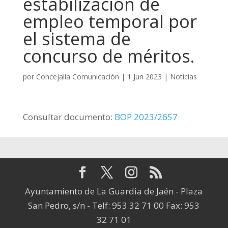
estabilización de
empleo temporal por
el sistema de
concurso de méritos.
por
Concejalía Comunicación
|
1 Jun 2023
|
Noticias
Consultar documento:
BOP 2023/2657
Ayuntamiento de La Guardia de Jaén - Plaza
San Pedro, s/n - Telf: 953 32 71 00 Fax: 953
32 71 01