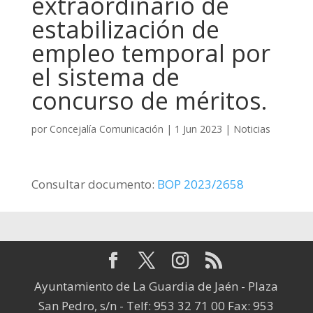
extraordinario de
estabilización de
empleo temporal por
el sistema de
concurso de méritos.
por
Concejalía Comunicación
|
1 Jun 2023
|
Noticias
Consultar documento:
BOP 2023/2658
Ayuntamiento de La Guardia de Jaén - Plaza
San Pedro, s/n - Telf: 953 32 71 00 Fax: 953