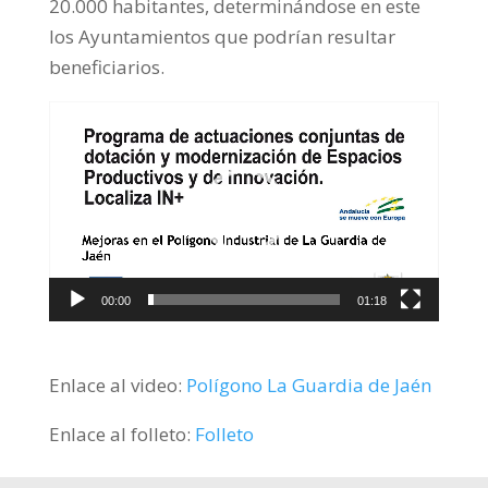
20.000 habitantes, determinándose en este
los Ayuntamientos que podrían resultar
beneficiarios.
Reproductor
de
vídeo
00:00
01:18
Enlace al video:
Polígono La Guardia de Jaén
Enlace al folleto:
Folleto