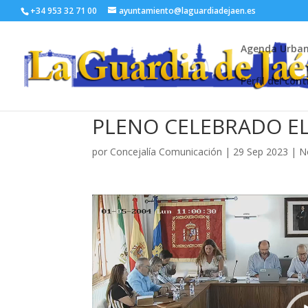
+34 953 32 71 00
ayuntamiento@laguardiadejaen.es
Agenda Urba
Perfil del con
PLENO CELEBRADO EL 
por
Concejalía Comunicación
|
29 Sep 2023
|
N
Reproductor
de
vídeo