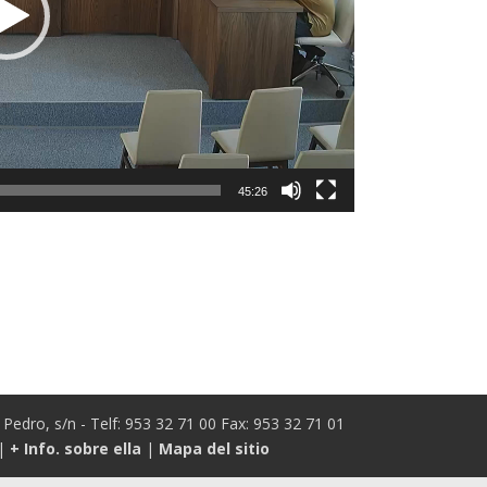
45:26
Pedro, s/n - Telf: 953 32 71 00 Fax: 953 32 71 01
|
+ Info. sobre ella
|
Mapa del sitio